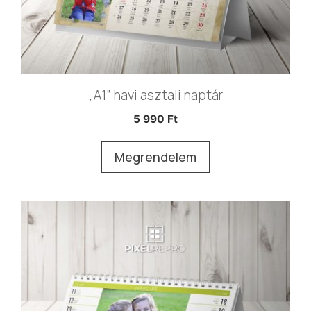
„A1” havi asztali naptár
5 990
Ft
Megrendelem