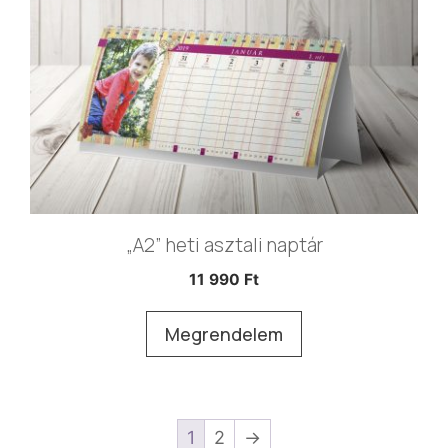
„A2” heti asztali naptár
11 990
Ft
Megrendelem
1
2
→