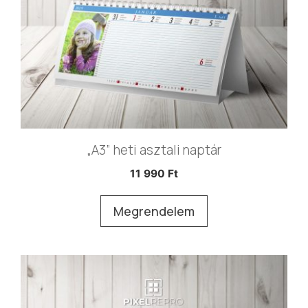
„A3” heti asztali naptár
11 990
Ft
Megrendelem