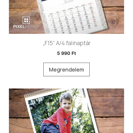
„F15” A/4 falinaptár
5 990
Ft
Megrendelem