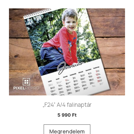
„F24” A/4 falinaptár
5 990
Ft
Megrendelem