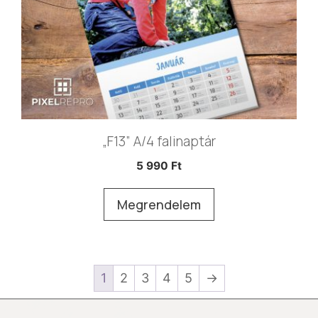
„F13” A/4 falinaptár
5 990
Ft
Megrendelem
1
2
3
4
5
→