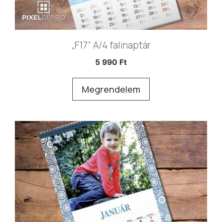
„F17” A/4 falinaptár
5 990
Ft
Megrendelem