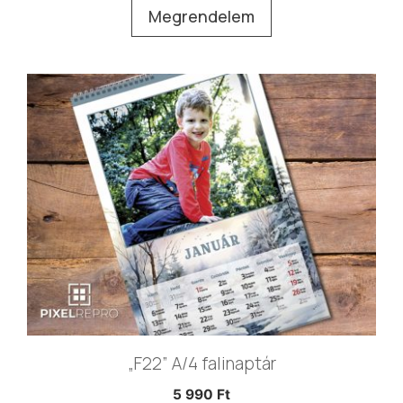
Megrendelem
„F22” A/4 falinaptár
5 990
Ft