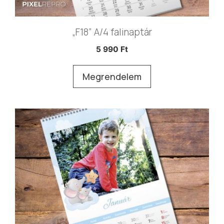
„F18” A/4 falinaptár
5 990
Ft
Megrendelem