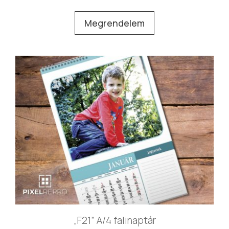
Megrendelem
„F21” A/4 falinaptár