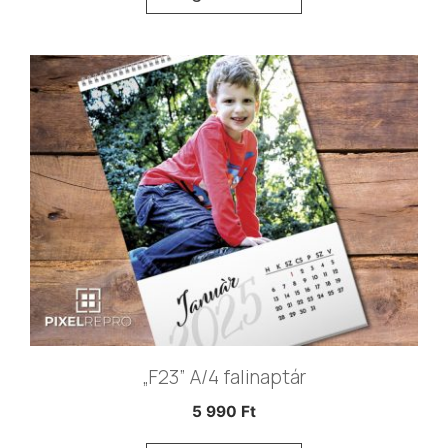
„F23” A/4 falinaptár
5 990
Ft