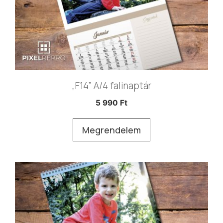
„F14” A/4 falinaptár
5 990
Ft
Megrendelem