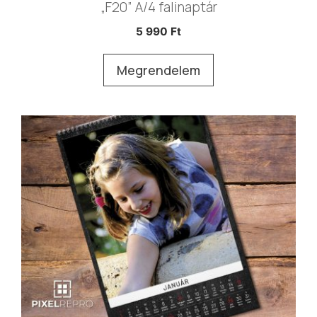
„F20” A/4 falinaptár
5 990
Ft
Megrendelem