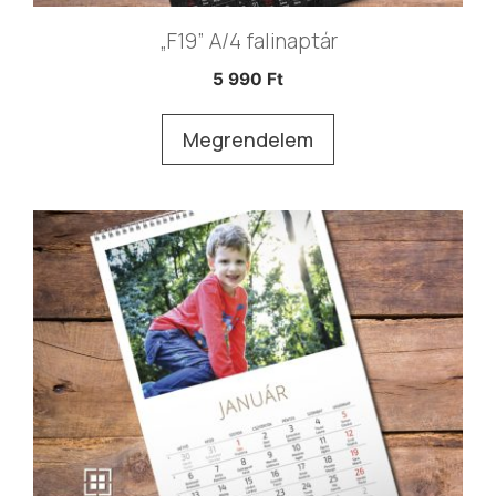
„F19” A/4 falinaptár
5 990
Ft
Megrendelem