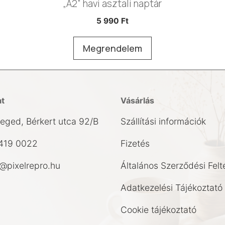
„A2” havi asztali naptár
5 990
Ft
Megrendelem
at
Vásárlás
eged, Bérkert utca 92/B
Szállítási információk
419 0022
Fizetés
pixelrepro.hu
Általános Szerződési Felt
Adatkezelési Tájékoztató
Cookie tájékoztató