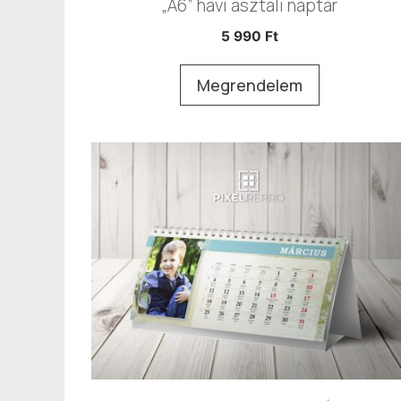
„A6” havi asztali naptár
5 990
Ft
Megrendelem