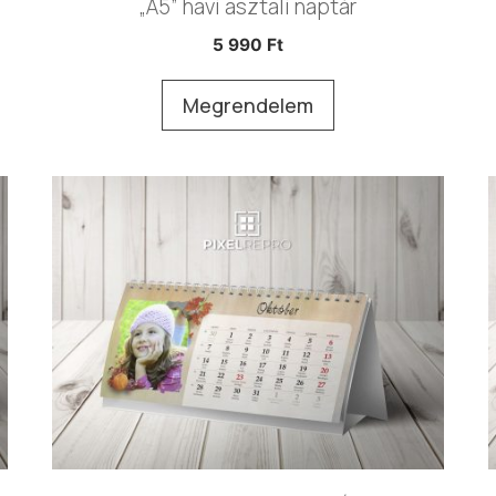
„A5” havi asztali naptár
5 990
Ft
Megrendelem