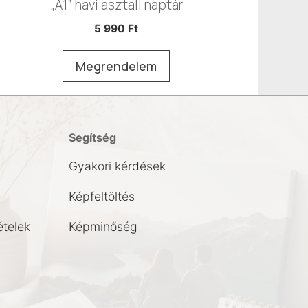
„A1” havi asztali naptár
5 990
Ft
Megrendelem
Segítség
Gyakori kérdések
Képfeltöltés
ételek
Képminőség