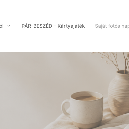
ól
PÁR-BESZÉD – Kártyajáték
Saját fotós na