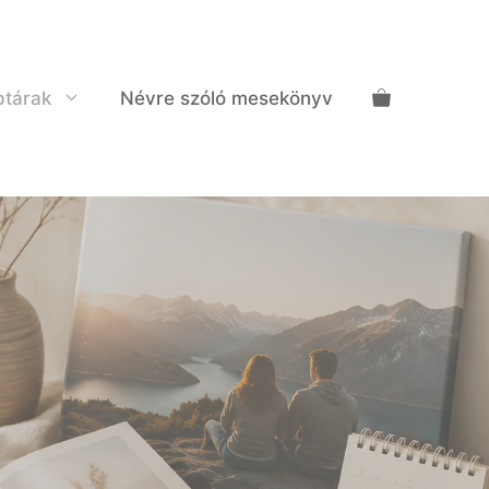
ptárak
Névre szóló mesekönyv