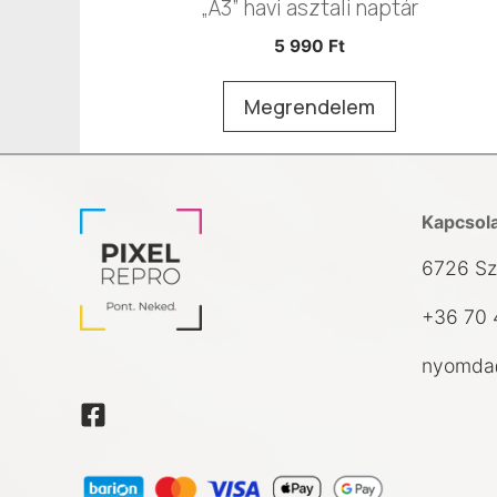
„A3” havi asztali naptár
5 990
Ft
Megrendelem
Kapcsol
6726 Sz
+36 70 
nyomda@