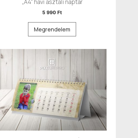
„A4” havi asztali naptár
5 990
Ft
Megrendelem