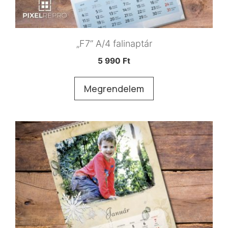
„F7” A/4 falinaptár
5 990
Ft
Megrendelem