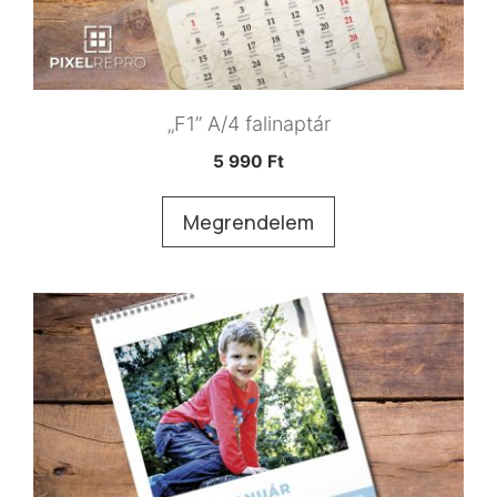
„F1” A/4 falinaptár
5 990
Ft
Megrendelem