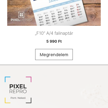
„F10” A/4 falinaptár
5 990
Ft
Megrendelem