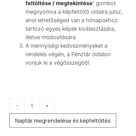
feltöltése / megtekintése
” gombot
megnyomva a képfeltöltő oldalra jutsz,
ahol lehetőséged van a hónapokhoz
tartozó egyes képek kiválasztására,
illetve módosítására.
A mennyiségi kedvezményeket a
rendelés végén, a Pénztár oldalon
vonjuk le a végösszegből.
-
+
„A3”
havi
Naptár megrendelése és képfeltöltés
asztali
naptár