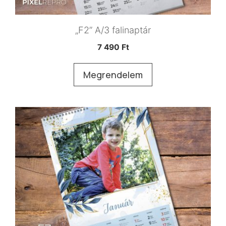
„F2” A/3 falinaptár
7 490
Ft
Megrendelem