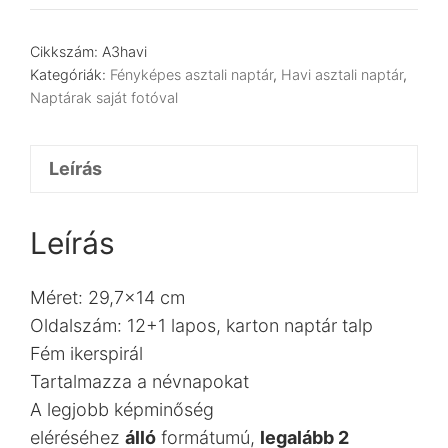
mennyiség
Cikkszám:
A3havi
Kategóriák:
Fényképes asztali naptár
,
Havi asztali naptár
,
Naptárak saját fotóval
Leírás
Leírás
Méret: 29,7×14 cm
Oldalszám: 12+1 lapos, karton naptár talp
Fém ikerspirál
Tartalmazza a névnapokat
A legjobb képminőség
eléréséhez
álló
formátumú,
legalább 2