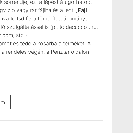
sorrendje, ezt a lépést átugorhatod.
 zip vagy rar fájlba és a lenti „
Fájl
 töltsd fel a tömörített állományt.
dő szolgáltatással is (pl. toldacuccot.hu,
com, stb.).
zámot és tedd a kosárba a terméket. A
 rendelés végén, a Pénztár oldalon
em