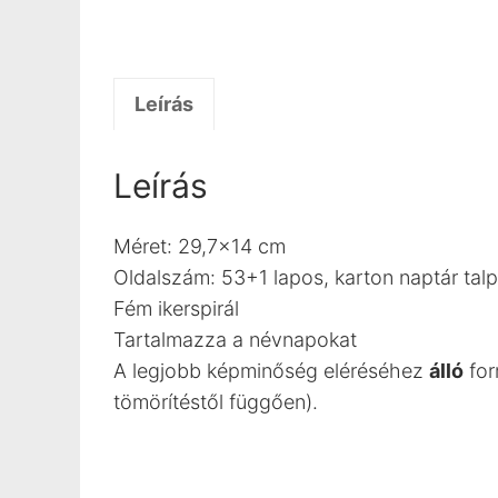
Leírás
Leírás
Méret: 29,7×14 cm
Oldalszám: 53+1 lapos, karton naptár talp
Fém ikerspirál
Tartalmazza a névnapokat
A legjobb képminőség eléréséhez
álló
fo
tömörítéstől függően).