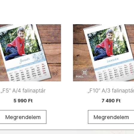
„F5” A/4 falinaptár
„F10” A/3 falinaptá
5 990
Ft
7 490
Ft
Megrendelem
Megrendelem