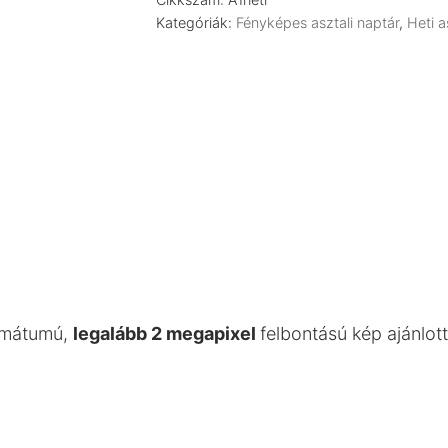
mennyiség
Kategóriák:
Fényképes asztali naptár
,
Heti a
rmátumú,
legalább 2 megapixel
felbontású kép ajánlott