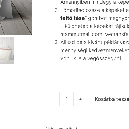
Amennyiben mindegy a képek 
Tömörítsd össze a képeket egy
feltöltése
” gombot megnyomva
Elküldheted a képeket fájlkül
mammutmail.com, wetransfer.
Állítsd be a kívánt példánys
mennyiségi kedvezményeket a
vonjuk le a végösszegből.
Kosárba tesz
-
+
„A1”
heti
asztali
naptár
Cikkszám:
A1heti