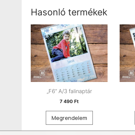
Hasonló termékek
„F6” A/3 falinaptár
7 490
Ft
Megrendelem