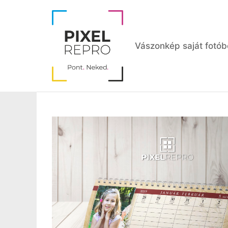
Kilépés
a
tartalomba
Vászonkép saját fotób