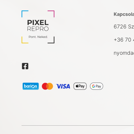
Kapcsol
6726 Sz
+36 70 
nyomda@