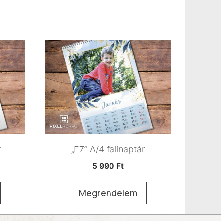
r
„F7” A/4 falinaptár
5 990
Ft
Megrendelem