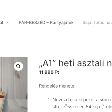
ól
PÁR-BESZÉD – Kártyajáték
Saját fotós na
„A1” heti asztali 
11 990
Ft
Rendelés menete:
Nevezd el a képeket a sorrendj
stb.). Összesen 54 kép (1 old