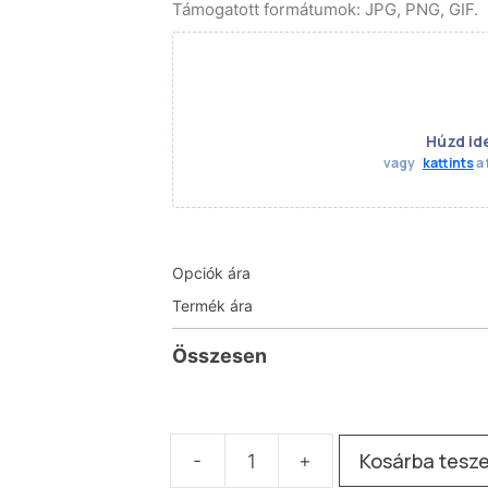
Támogatott formátumok: JPG, PNG, GIF.
Húzd id
vagy
kattints
a 
Opciók ára
Termék ára
Összesen
Kosárba tesz
-
+
Vászonkép