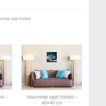
onkép saját fotóból
ól –
Vászonkép saját fotóból –
40×40 cm