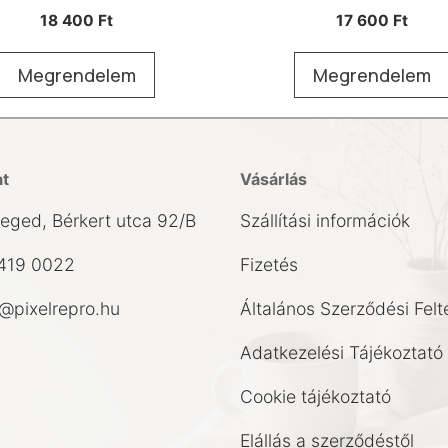
18 400
Ft
17 600
Ft
Megrendelem
Megrendelem
at
Vásárlás
eged, Bérkert utca 92/B
Szállítási információk
419 0022
Fizetés
pixelrepro.hu
Általános Szerződési Felt
Adatkezelési Tájékoztató
Cookie tájékoztató
Elállás a szerződéstől