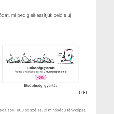
tódat, mi pedig elkészítjük belőle új
red)
Elsőbbségi gyártás
0
Ft
legalább 1800 px széles, jó minőségű fényképet.