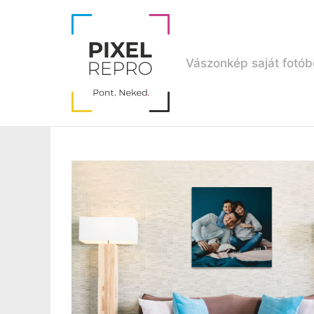
Kilépés
a
tartalomba
Vászonkép saját fotób