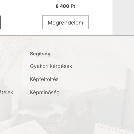
8 400
Ft
Megrendelem
Segítség
Gyakori kérdések
Képfeltöltés
ételek
Képminőség