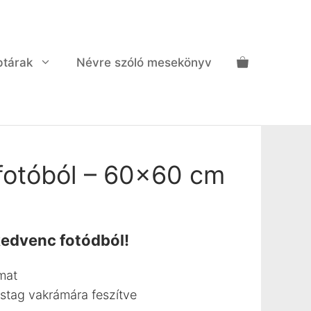
ptárak
Névre szóló mesekönyv
fotóból – 60×60 cm
 kedvenc fotódból!
mat
tag vakrámára feszítve