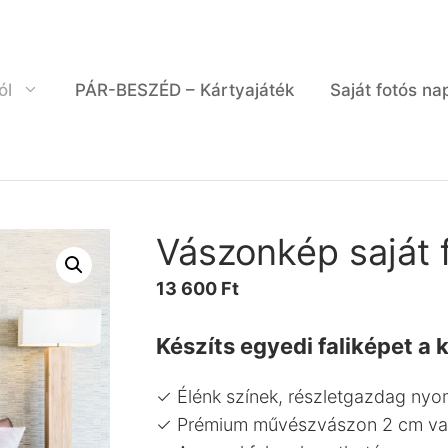
ól
PÁR-BESZÉD – Kártyajáték
Saját fotós na
Vászonkép saját 
13 600
Ft
Készíts egyedi faliképet a
✓ Élénk színek, részletgazdag nyo
✓ Prémium művészvászon 2 cm vas