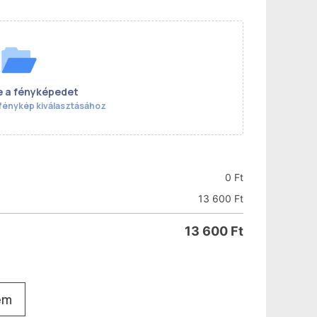
e a fényképedet
fénykép kiválasztásához
0
Ft
13 600
Ft
13 600
Ft
em