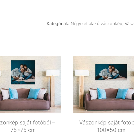
saját
fotóból
–
Kategóriák:
Négyzet alakú vászonkép
,
Vász
60×60
cm
mennyiség
zonkép saját fotóból –
Vászonkép saját fotób
75×75 cm
100×50 cm