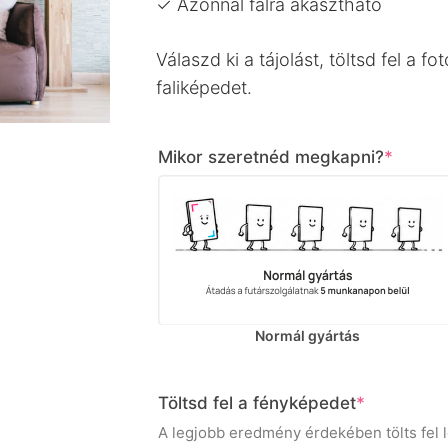
✓ Azonnal falra akasztható
Válaszd ki a tájolást, töltsd fel a fo
faliképedet.
(requi
Mikor szeretnéd megkapni?
*
Normál gyártás
(required)
Töltsd fel a fényképedet
*
A legjobb eredmény érdekében tölts fel 