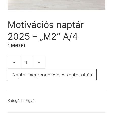
Motivációs naptár
2025 – „M2” A/4
1 990
Ft
-
+
Motivációs
naptár
Naptár megrendelése és képfeltöltés
2025
–
„M2”
A/4
Kategória:
Egyéb
mennyiség