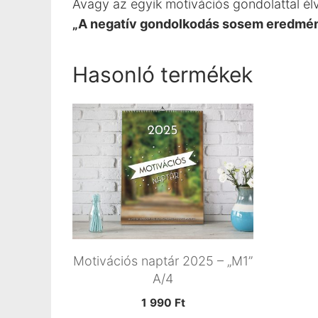
Avagy az egyik motivációs gondolattal él
„A negatív gondolkodás sosem eredmén
Hasonló termékek
Motivációs naptár 2025 – „M1”
A/4
1 990
Ft