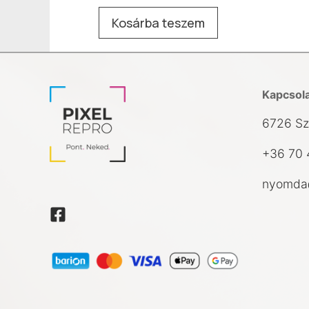
Kosárba teszem
Kapcsol
6726 Sz
+36 70 
nyomda@