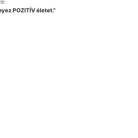
ve:
yez POZITÍV életet.”