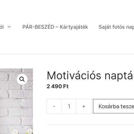
ól
PÁR-BESZÉD – Kártyajáték
Saját fotós na
Motivációs naptá
2 490
Ft
Kosárba tesz
-
+
Motivációs
naptár
2025