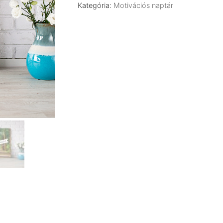
–
Kategória:
Motivációs naptár
„M1”
A/3
mennyiség