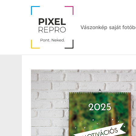
Kilépés
a
tartalomba
Vászonkép saját fotób