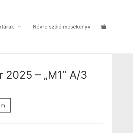
ptárak
Névre szóló mesekönyv
r 2025 – „M1” A/3
em