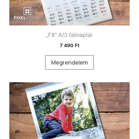
„F8” A/3 falinaptár
7 490
Ft
Megrendelem