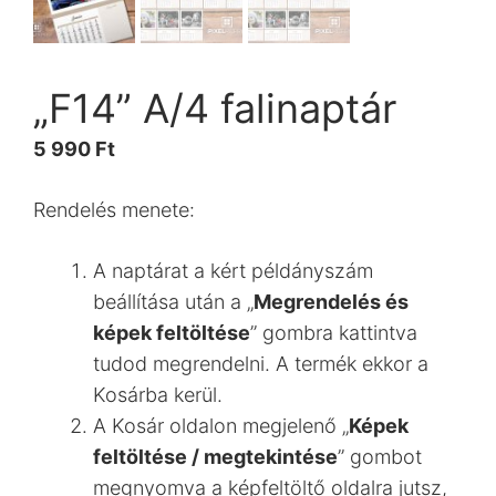
„F14” A/4 falinaptár
5 990
Ft
Rendelés menete:
A naptárat a kért példányszám
beállítása után a „
Megrendelés és
képek feltöltése
” gombra kattintva
tudod megrendelni. A termék ekkor a
Kosárba kerül.
A Kosár oldalon megjelenő „
Képek
feltöltése / megtekintése
” gombot
megnyomva a képfeltöltő oldalra jutsz,