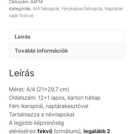
Cikkszám:
A4F14
Kategóriák:
A/4 falinaptár
,
Fényképes falinaptár
,
Naptárak
saját fotóval
Leírás
További információk
Leírás
Méret: A/4 (21×29,7 cm)
Oldalszám: 12+1 lapos, karton hátlap
Fém ikerspirál, naptárakasztóval
Tartalmazza a névnapokat
A legjobb képminőség
eléréséhez
fekvő
formátumú,
legalább 2