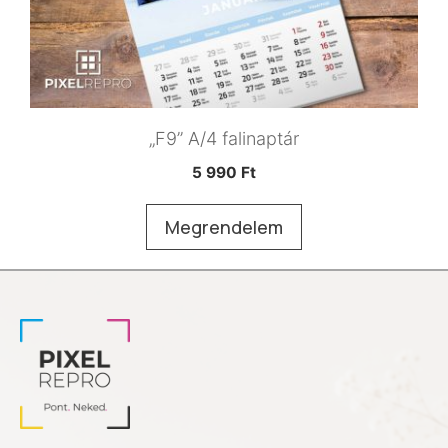
„F9” A/4 falinaptár
5 990
Ft
Megrendelem