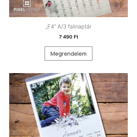
„F4” A/3 falinaptár
7 490
Ft
Megrendelem