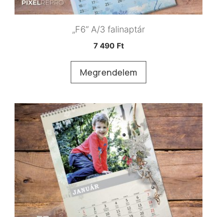
„F6” A/3 falinaptár
7 490
Ft
Megrendelem