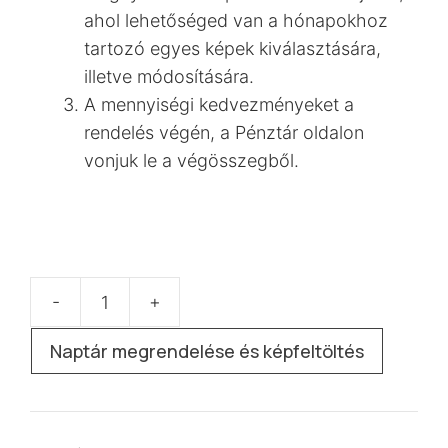
ahol lehetőséged van a hónapokhoz
tartozó egyes képek kiválasztására,
illetve módosítására.
A mennyiségi kedvezményeket a
rendelés végén, a Pénztár oldalon
vonjuk le a végösszegből.
-
+
„F14”
A/4
Naptár megrendelése és képfeltöltés
falinaptár
mennyiség